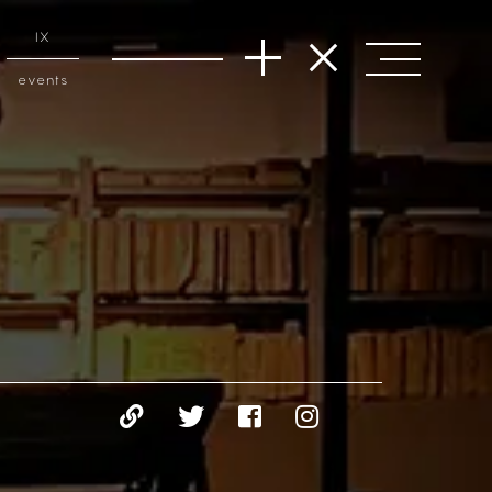
IX
events