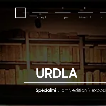
I
II
III
concept
marque
identité
str
home
URDLA
Spécialité :
art \ edition \ expos