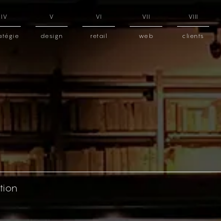
IV
V
VI
VII
VIII
atégie
design
retail
web
clients
ition