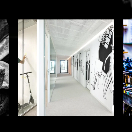
In
Tw
Pi
Lk
S!