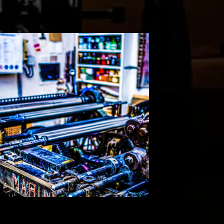
Village Zéro
Atome et les siens
Codes-barres
close