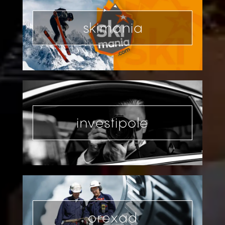
skimania
investipole
orexad