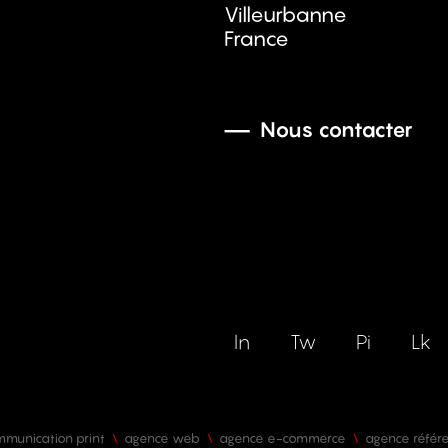
Villeurbanne
France
Nous contacter
In
Tw
Pi
Lk
munication print
agence web
agence e-commerce
agence référ