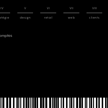
IV
V
VI
VII
VIII
atégie
design
retail
web
clients
comptes