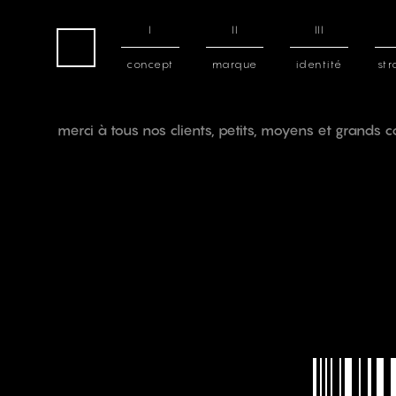
I
II
III
concept
marque
identité
str
home
merci à tous nos clients, petits, moyens et grands 