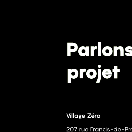
In
Tw
Pi
Lk
S!
Parlon
projet
Village Zéro
207 rue Francis-de-Pr