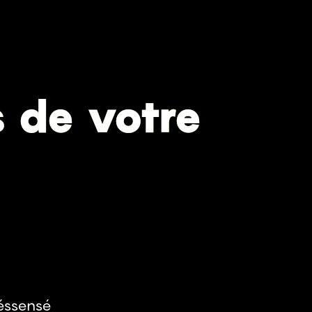
Atome et les siens
Codes-barres
s de votre
close
Recrutage
éssensé