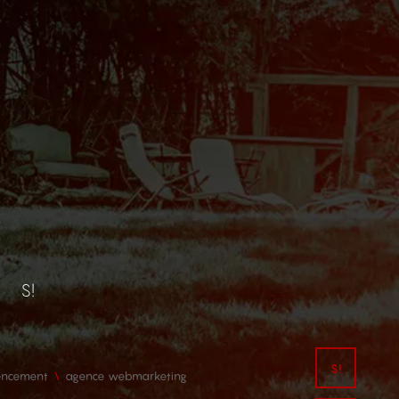
S!
encement
agence webmarketing