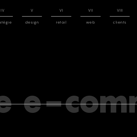
IV
V
VI
VII
VIII
atégie
design
retail
web
clients
e e-com