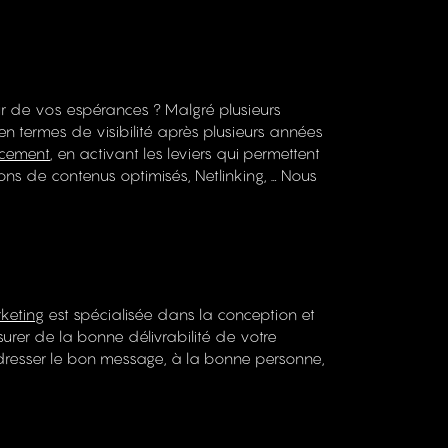
Atome et les siens
Codes-barres
r de vos espérances ? Malgré plusieurs
close
e en termes de visibilité après plusieurs années
ncement
, en activant les leviers qui permettent
tions de contenus optimisés, Netlinking, … Nous
Recrutage
keting
est spécialisée dans la conception et
surer de la bonne délivrabilité de votre
’adresser le bon message, à la bonne personne,