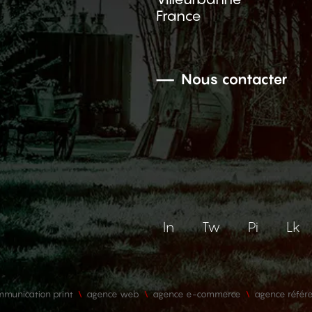
France
Nous contacter
In
Tw
Pi
Lk
munication print
agence web
agence e-commerce
agence référ