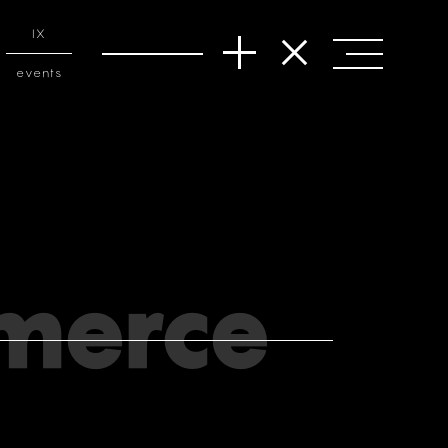
IX
events
merce