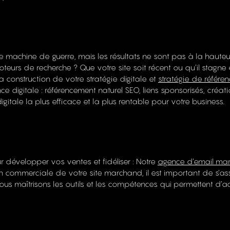
In
Tw
Pi
Lk
S!
machine de guerre, mais les résultats ne sont pas à la hauteu
 moteurs de recherche ? Que votre site soit récent ou qu’il stagn
 construction de votre stratégie digitale et
stratégie de référe
nce digitale : référencement naturel SEO, liens sponsorisés, créa
gitale la plus efficace et la plus rentable pour votre business.
ur développer vos ventes et fidéliser : Notre
agence d’email mar
on commerciale de votre site marchand, il est important de s’as
Nous maîtrisons les outils et les compétences qui permettent d