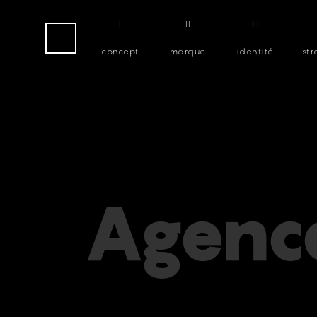
I
II
III
concept
marque
identité
str
home
Agenc