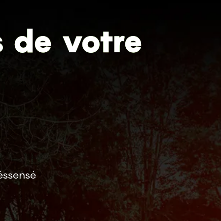
s de votre
Village Zéro
Atome et les siens
Codes-barres
close
éssensé
Recrutage