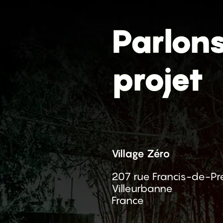
Parlon
projet
In
Tw
Pi
Lk
S!
Village Zéro
207 rue Francis-de-Pr
Villeurbanne
France