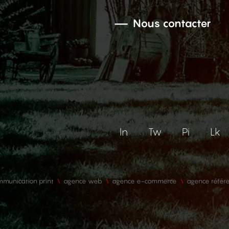
Nous contacter
In
Tw
Pi
Lk
munication print
agence web
agence e-commerce
agence référ