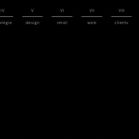
IV
V
VI
VII
VIII
atégie
design
retail
web
clients