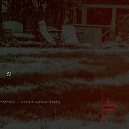
S!
encement
agence webmarketing
Mail
Chat