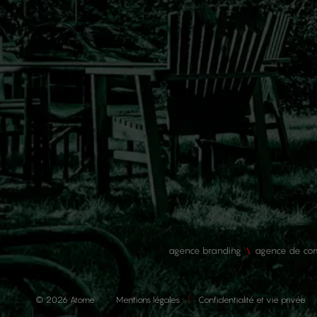
agence branding
agence de com
© 2026 Atome
Mentions légales
Confidentialité et vie privée