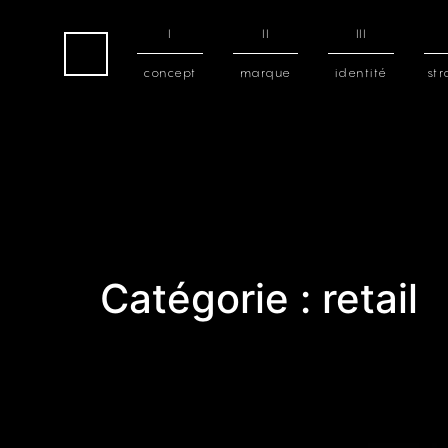
I
II
III
concept
marque
identité
str
home
Catégorie :
retail